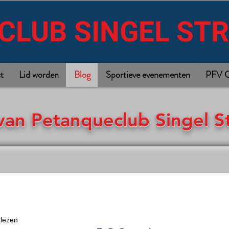
CLUB SINGEL ST
t
Lid worden
Blog
Sportieve evenementen
PFV C
van Petanqueclub Singel 
 lezen