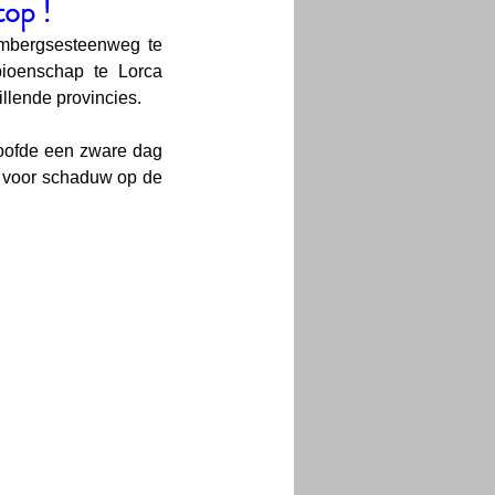
op !
imbergsesteenweg te 
ioenschap te Lorca 
illende provincies.
oofde een zware dag 
 voor schaduw op de 