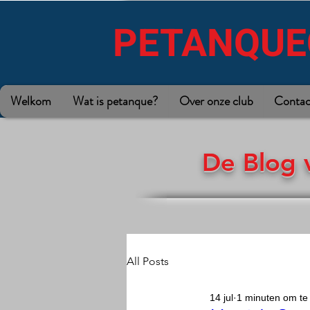
PETANQUE
Welkom
Wat is petanque?
Over onze club
Contac
De Blog 
All Posts
14 jul
1 minuten om te