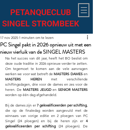
PETANQUECLUB
SINGEL STROMBEEK
17 nov 2025
1 minuten om te lezen
PC Singel pakt in 2026 opnieuw uit met een
nieuw vierluik van de SINGEL MASTERS
Na het succes van dit jaar, heeft het BO beslist om 
deze oude traditie in 2026 opnieuw verder te zetten. 
Om tegemoet te komen aan de vele aanvragen 
werken we voor wat betreft de 
MASTERS DAMES
 en 
MASTERS HEREN
 met verschillende 
schiftingsdagen, drie voor de dames en zes voor de 
heren. De 
MASTERS JEUGD
 en 
SENIOR MASTERS
worden op één dag afgehandeld.
Bij de dames zijn er 
7 gekwalificeerden per schifting
, 
die op de finaledag worden aangevuld met de 
winnaars van vorige editie en 2 ploegen van PC 
Singel (24 ploegen) en bij de heren zijn er 
4 
gekwalificeerden per schifting
 (24 ploegen). De 